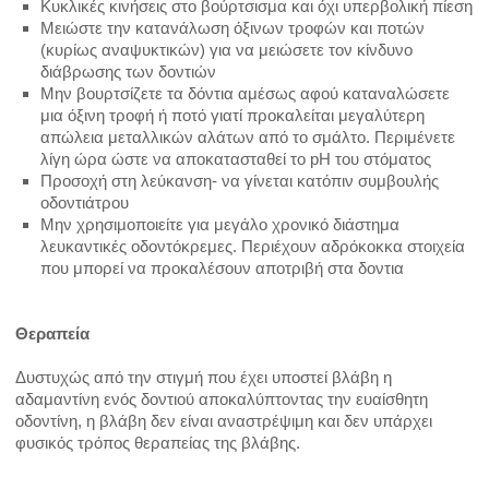
Κυκλικές κινήσεις στο βούρτσισμα και όχι υπερβολική πίεση
ΘΗΛΑΣΜΟΣ ΑΝΤΙΧΕΙΡΑ
Μειώστε την κατανάλωση όξινων τροφών και ποτών
(κυρίως αναψυκτικών) για να μειώσετε τον κίνδυνο
διάβρωσης των δοντιών
ΟΡΘΟΔΟΝΤΙΚΗ ΚΑΙ ΠΑΙΔΙ
Μην βουρτσίζετε τα δόντια αμέσως αφού καταναλώσετε
μια όξινη τροφή ή ποτό γιατί προκαλείται μεγαλύτερη
ΚΥΣΤΗ ΑΝΑΤΟΛΗΣ
απώλεια μεταλλικών αλάτων από το σμάλτο. Περιμένετε
λίγη ώρα ώστε να αποκατασταθεί το pH του στόματος
Προσοχή στη λεύκανση- να γίνεται κατόπιν συμβουλής
ΣΤΟΜΑ ΚΑΙ ΥΓΕΙΑ
οδοντιάτρου
Μην χρησιμοποιείτε για μεγάλο χρονικό διάστημα
ΕΓΚΥΜΟΣΥΝΗ ΚΑΙ ΟΔΟΝΤΙΑΤΡΟΣ
λευκαντικές οδοντόκρεμες. Περιέχουν αδρόκοκκα στοιχεία
που μπορεί να προκαλέσουν αποτριβή στα δοντια
ΚΑΚΟΣΜΙΑ ΣΤΟΜΑΤΟΣ
Θεραπεία
ΞΗΡΟΣΤΟΜΙΑ
Δυστυχώς από την στιγμή που έχει υποστεί βλάβη η
ΕΠΙΧΕΙΛΙΟΣ ΕΡΠΗΣ
αδαμαντίνη ενός δοντιού αποκαλύπτοντας την ευαίσθητη
οδοντίνη, η βλάβη δεν είναι αναστρέψιμη και δεν υπάρχει
φυσικός τρόπος θεραπείας της βλάβης.
ΚΑΝΤΙΝΤΙΑΣΗ-ΜΥΚΗΤΙΑΣΗ ΣΤΟΜΑΤΟΣ