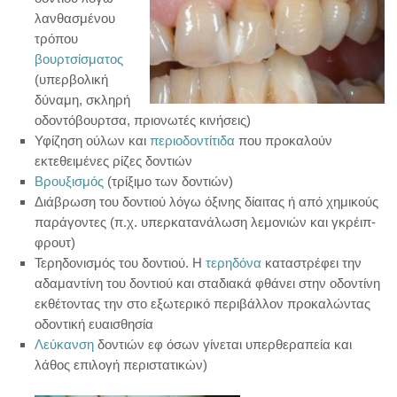
ΚΑΘΑΡΙΣΜΟΣ ΔΟΝΤΙΩΝ
λανθασμένου
τρόπου
ΛΕΥΚΑΝΣΗ
βουρτσίσματος
(υπερβολική
ΕΝΔΟΔΟΝΤΙΚΗ ΘΕΡΑΠΕΙΑ-ΑΠΟΝΕΥΡΩΣΗ
δύναμη,
σκληρή
οδοντόβουρτσα, πριονωτές κινήσεις)
ΕΜΦΥΤΕΥΜΑΤΑ
Υφίζηση ούλων και
περιοδοντίτιδα
που προκαλούν
εκτεθειμένες ρίζες δοντιών
ΟΨΕΙΣ ΠΟΡΣΕΛΑΝΗΣ
Βρουξισμός
(τρίξιμο των δοντιών)
Διάβρωση του δοντιού λόγω όξινης δίαιτας ή από χημικούς
ΣΤΕΦΑΝΕΣ
παράγοντες (π.χ. υπερκατανάλωση λεμονιών και γκρέιπ-
φρουτ)
ΓΕΦΥΡΕΣ
Τερηδονισμός του δοντιού. Η
τερηδόνα
καταστρέφει την
αδαμαντίνη του δοντιού και σταδιακά φθάνει στην οδοντίνη
ΔΟΝΤΙΑ
εκθέτοντας την στο εξωτερικό περιβάλλον προκαλώντας
οδοντική ευαισθησία
ΟΔΟΝΤΙΚΗ ΠΛΑΚΑ
Λεύκανση
δοντιών εφ όσων γίνεται υπερθεραπεία και
λάθος επιλογή περιστατικών)
ΕΥΑΙΣΘΗΤΑ ΔΟΝΤΙΑ