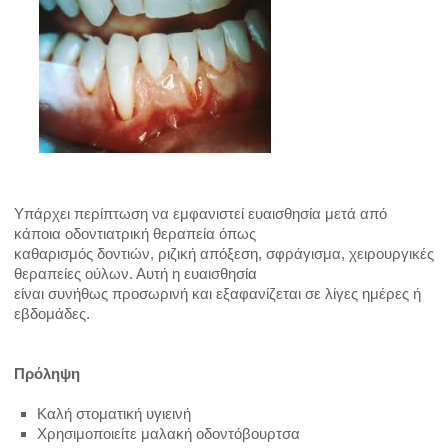
ΑΝΑΤΟΜΙΑ ΔΟΝΤΙΟΥ
ΒΡΟΥΞΙΣΜΟΣ-ΤΡΙΞΙΜΟ ΔΟΝΤΙΩΝ
ΑΠΟΤΡΙΒΗ ΔΟΝΤΙΩΝ
ΟΔΟΝΤΙΚΟΣ ΠΟΝΟΣ
Υπάρχει περίπτωση να εμφανιστεί ευαισθησία μετά από
ΠΟΝΟΣ ΣΤΗΝ ΚΦΓΔ
κάποια οδοντιατρική θεραπεία όπως
καθαρισμός δοντιών, ριζική απόξεση, σφράγισμα, χειρουργικές
θεραπείες ούλων. Αυτή η ευαισθησία
ΔΟΝΤΙΑ ΚΑΙ ΠΑΙΔΙ
είναι συνήθως προσωρινή και εξαφανίζεται σε λίγες ημέρες ή
εβδομάδες.
ΣΥΝΔΡΟΜΟ ΜΠΙΜΠΕΡΟ
Πρόληψη
ΝΕΟΓΙΛΑ ΔΟΝΤΙΑ
Καλή στοματική υγιεινή
ΠΑΙΔΙ ΚΑΙ ΒΟΥΡΤΣΙΣΜΑ
Χρησιμοποιείτε μαλακή οδοντόβουρτσα