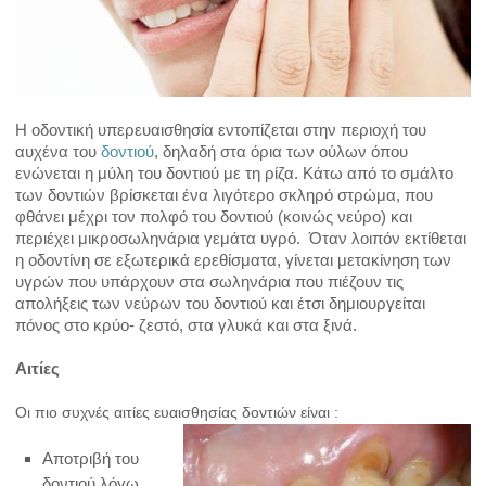
ΝΑΡΘΗΚΑΣ ΠΡΟΣΤΑΣΙΑΣ
ΦΘΟΡΙΟ-ΦΘΟΡΙΩΣΗ
ΝΟΣΟΙ
Η οδοντική υπερευαισθησία εντοπίζεται στην περιοχή του
αυχένα του
δοντιού
, δηλαδή στα
όρια των ούλων όπου
ενώνεται η μύλη του δοντιού με τη ρίζα. Κάτω από το σμάλτο
ΟΥΛΙΤΙΔΑ
των
δοντιών βρίσκεται ένα λιγότερο σκληρό στρώμα, που
φθάνει μέχρι τον πολφό του δοντιού
(κοινώς νεύρο) και
ΠΕΡΙΟΔΟΝΤΙΤΙΔΑ
περιέχει μικροσωληνάρια γεμάτα υγρό. Όταν λοιπόν εκτίθεται
η οδοντίνη σε εξωτερικά ερεθίσματα, γίνεται μετακίνηση των
ΠΕΡΙΣΤΕΦΑΝΙΤΙΔΑ
υγρών που υπάρχουν στα σωληνάρια που πιέζουν τις
απολήξεις των νεύρων του δοντιού και έτσι δημιουργείται
πόνος στο κρύο- ζεστό, στα γλυκά και στα ξινά.
ΤΕΡΗΔΟΝΑ
Αιτίες
ΟΔΟΝΤΙΚΟ ΑΠΟΣΤΗΜΑ
Οι πιο συχνές αιτίες ευαισθησίας δοντιών είναι :
ΑΠΟΚΑΤΑΣΤΑΣΗ ΔΟΝΤΙΩΝ
Αποτριβή του
δοντιού λόγω