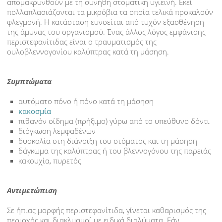
απομακρυνθούν με τη συνήθη στοματική υγιεινή. Εκεί
πολλαπλασιάζονται τα μικρόβια τα οποία τελικά προκαλούν
ΚΑΘΑΡΙΣΜΟΣ ΔΟΝΤΙΩΝ
φλεγμονή. Η κατάσταση ευνοείται από τυχόν εξασθένηση
της άμυνας του οργανισμού. Ένας άλλος λόγος εμφάνισης
ΛΕΥΚΑΝΣΗ
περιστεφανίτιδας είναι ο τραυματισμός της
ουλοβλεννογονίου καλύπτρας κατά τη μάσηση.
ΕΝΔΟΔΟΝΤΙΚΗ ΘΕΡΑΠΕΙΑ-ΑΠΟΝΕΥΡΩΣΗ
Συμπτώματα
ΕΜΦΥΤΕΥΜΑΤΑ
αυτόματο πόνο ή πόνο κατά τη μάσηση
ΟΨΕΙΣ ΠΟΡΣΕΛΑΝΗΣ
κακοσμία
πιθανόν οίδημα (πρήξιμο) γύρω από το υπεύθυνο δόντι
διόγκωση λεμφαδένων
ΣΤΕΦΑΝΕΣ
δυσκολία στη διάνοιξη του στόματος και τη μάσηση
δάγκωμα της καλύπτρας ή του βλεννογόνου της παρειάς
ΓΕΦΥΡΕΣ
κακουχία, πυρετός
ΔΟΝΤΙΑ
Αντιμετώπιση
ΟΔΟΝΤΙΚΗ ΠΛΑΚΑ
Σε ήπιας μορφής περιστεφανίτιδα, γίνεται καθαρισμός της
περιοχής και διακλυσμοί με ειδικά διαλύματα. Εάν