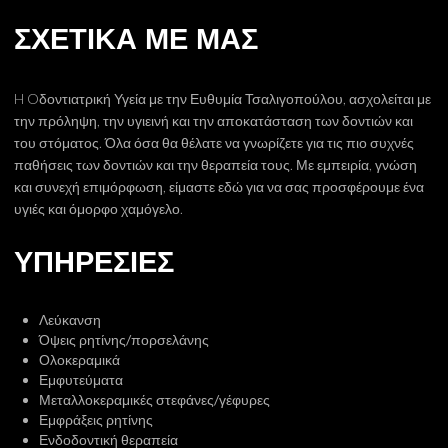
ΠΑΙΔΙ ΚΑΙ ΒΟΥΡΤΣΙΣΜΑ
ΣΧΕΤΙΚΑ ΜΕ ΜΑΣ
ΘΗΛΑΣΜΟΣ ΑΝΤΙΧΕΙΡΑ
ΟΡΘΟΔΟΝΤΙΚΗ ΚΑΙ ΠΑΙΔΙ
H Oδοντιατρική Υγεία με την Ευθυμία Τσαλιγοπούλου, ασχολείται με
την πρόληψη, την υγιεινή και την αποκατάσταση των δοντιών και
του στόματος. Όλα όσα θα θέλατε να γνωρίζετε για τις πιο συχνές
ΚΥΣΤΗ ΑΝΑΤΟΛΗΣ
παθήσεις των δοντιών και την θεραπεία τους. Με εμπειρία, γνώση
και συνεχή επιμόρφωση, είμαστε εδώ για να σας προσφέρουμε ένα
ΣΤΟΜΑ ΚΑΙ ΥΓΕΙΑ
υγιές και όμορφο χαμόγελο.
ΕΓΚΥΜΟΣΥΝΗ ΚΑΙ ΟΔΟΝΤΙΑΤΡΟΣ
ΥΠΗΡΕΣΙΕΣ
ΚΑΚΟΣΜΙΑ ΣΤΟΜΑΤΟΣ
Λεύκανση
ΞΗΡΟΣΤΟΜΙΑ
​Όψεις ρητίνης/πορσελάνης
​Ολοκεραμικά
Εμφυτεύματα
ΕΠΙΧΕΙΛΙΟΣ ΕΡΠΗΣ
Μεταλλοκεραμικές στεφάνες/γέφυρες
​Εμφράξεις ρητίνης
ΚΑΝΤΙΝΤΙΑΣΗ-ΜΥΚΗΤΙΑΣΗ ΣΤΟΜΑΤΟΣ
Ενδοδοντική θεραπεία