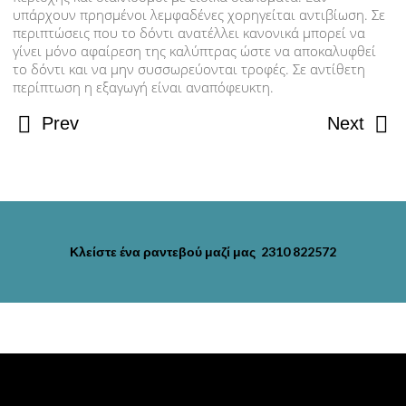
ΕΥΑΙΣΘΗΤΑ ΔΟΝΤΙΑ
υπάρχουν πρησμένοι λεμφαδένες χορηγείται αντιβίωση. Σε
περιπτώσεις που το δόντι ανατέλλει κανονικά μπορεί να
γίνει μόνο αφαίρεση της καλύπτρας ώστε να αποκαλυφθεί
ΑΝΑΤΟΜΙΑ ΔΟΝΤΙΟΥ
το δόντι και να μην συσσωρεύονται τροφές. Σε αντίθετη
περίπτωση η εξαγωγή είναι αναπόφευκτη.
ΒΡΟΥΞΙΣΜΟΣ-ΤΡΙΞΙΜΟ ΔΟΝΤΙΩΝ
Prev
Next
ΑΠΟΤΡΙΒΗ ΔΟΝΤΙΩΝ
ΟΔΟΝΤΙΚΟΣ ΠΟΝΟΣ
ΠΟΝΟΣ ΣΤΗΝ ΚΦΓΔ
Κλείστε ένα ραντεβού μαζί μας 2310 822572
ΔΟΝΤΙΑ ΚΑΙ ΠΑΙΔΙ
ΣΥΝΔΡΟΜΟ ΜΠΙΜΠΕΡΟ
ΝΕΟΓΙΛΑ ΔΟΝΤΙΑ