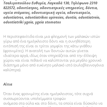
ΝΑΡΘΗΚΑΣ ΠΡΟΣΤΑΣΙΑΣ
ΦΘΟΡΙΟ-ΦΘΟΡΙΩΣΗ
ΝΟΣΟΙ
Η περιστεφανίτιδα είναι μια φλεγμονή των μαλακών ιστών
γύρω από ένα ημιέγκλειστο δόντι και η συνηθέστερη
ΟΥΛΙΤΙΔΑ
εντόπισή της είναι οι τρίτοι γομφίοι της κάτω γνάθου
(φρονιμίτες). Η ανατολή των δοντιών αυτών γίνεται
ιδιαίτερα αργά, ιδίως όταν επηρεάζεται από την έλλειψη
ΠΕΡΙΟΔΟΝΤΙΤΙΔΑ
χώρου και είναι πιθανό να καλύπτονται για μεγάλο χρονικό
διάστημα μόνο από ευκίνητο μαλακό ιστό (ουλοβλεννογόνια
ΠΕΡΙΣΤΕΦΑΝΙΤΙΔΑ
καλύπτρα).
ΤΕΡΗΔΟΝΑ
Αίτια
ΟΔΟΝΤΙΚΟ ΑΠΟΣΤΗΜΑ
Όταν ένας φρονιμίτης είναι ημιέγκλειστος, τότε συχνά
συσσωρεύονται υπολείμματα τροφών
ΑΠΟΚΑΤΑΣΤΑΣΗ ΔΟΝΤΙΩΝ
ανάμεσα στα ούλα και στο δόντι, τα οποία είναι δύσκολο να